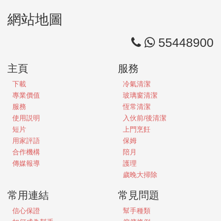
網站地圖
55448900
主頁
服務
下載
冷氣清潔
專業價值
玻璃窗清潔
服務
恆常清潔
使用説明
入伙前/後清潔
短片
上門烹飪
用家評語
保姆
合作機構
陪月
傳媒報導
護理
歲晚大掃除
常用連結
常見問題
信心保證
幫手種類