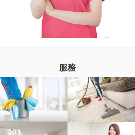
服務
歲晚大掃除
恆常清潔
入伙前/後清潔
上門烹飪