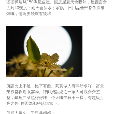
婆婆獨居嘅150呎鐵皮屋。鐵皮屋夏天會吸熱，屋裡面會
去到40幾度丶雨天會漏水；家倶、日用品全部都係撿破
爛嘅，情況要幾壞有幾壞。
所謂比上不足，比下有餘。其實做人有咩所求吖，富貴
榮祿都係過眼雲煙。譚師奶話總之一家人可以齊齊整
整，鹹魚白菜也好好味。今天嘅中秋不一樣，有超級月
亮之外; 仲因為識得珍惜當下。
但願人長久，千里共嬋娟！