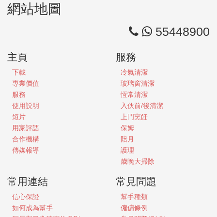
網站地圖
55448900
主頁
服務
下載
冷氣清潔
專業價值
玻璃窗清潔
服務
恆常清潔
使用説明
入伙前/後清潔
短片
上門烹飪
用家評語
保姆
合作機構
陪月
傳媒報導
護理
歲晚大掃除
常用連結
常見問題
信心保證
幫手種類
如何成為幫手
僱傭條例