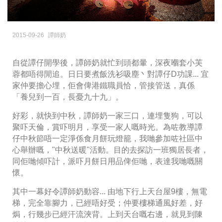
2015-09-26
譚師奶
自從譚仔開學後，譚師奶就忙到頭都暈，深夜嗰套小芙
蓉都唔得閒追。日日要煮飯洗衫吸塵丶對譚仔D功課... 宜
家仲要擔心埋，佢會俾港鐵職員恰，管接管送，真係
「養兒到一百，長憂九十九」。
好彩，就快到中秋，譚師奶一家三口，連埋隻狗，可以
聚吓天倫，賞吓明月，享受一家人嘅時光。為咗教導譚
仔中秋節唔一定淨係食月餅玩燈籠，我哋參加咗社區中
心舉辦嘅，"中秋送暖"活動。目的去探訪一班獨居長者，
同佢哋傾吓計，派吓月餅日用品俾佢哋，表達我哋嘅關
懷。
其中一幕好令譚師奶動容... 由地下行上天台屋9樓，無電
梯，完全靠腳力，已經唔好受；仲要樓梯通風好差，好
焗，行幾步已經汗流浹背。上到天台嘅右邊，就見到陳