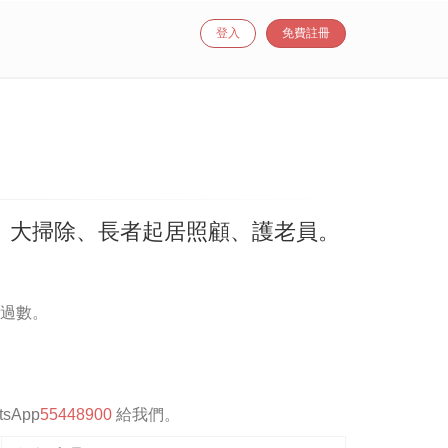
登入
免費註冊
、大掃除、長者起居照顧、護老員。
會過數。
tsApp
55448900
給我們。