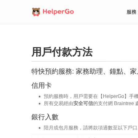
服務
用戶付款方法
特快預約服務: 家務助理、鐘點、
信用卡
預約服務時，用戶需要在【HelperGo】
所有交易經由
安全可信
的支付網 Braintr
銀行入數
陪月或包月服務，請將款項過數至以下戶口