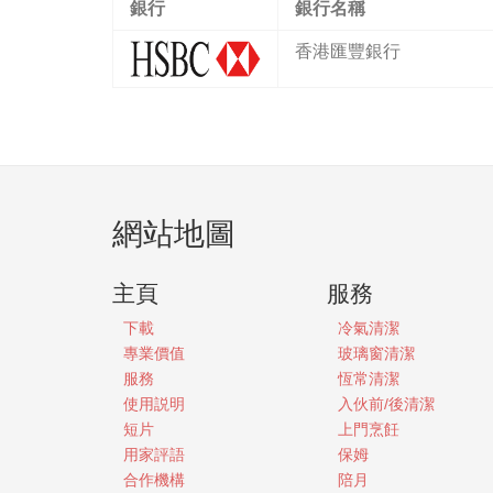
銀行
銀行名稱
香港匯豐銀行
網站地圖
主頁
服務
下載
冷氣清潔
專業價值
玻璃窗清潔
服務
恆常清潔
使用説明
入伙前/後清潔
短片
上門烹飪
用家評語
保姆
合作機構
陪月