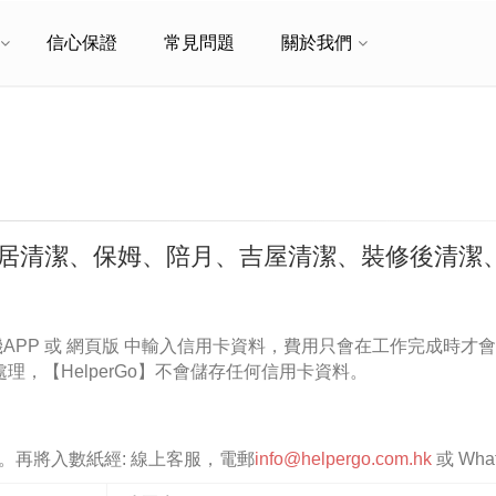
信心保證
常見問題
關於我們
家居清潔、保姆、陪月、吉屋清潔、裝修後清潔
手機APP 或 網頁版 中輸入信用卡資料，費用只會在工作完成時才
ee 處理，【HelperGo】不會儲存任何信用卡資料。
。再將入數紙經: 線上客服，電郵
info@helpergo.com.hk
或 Wha